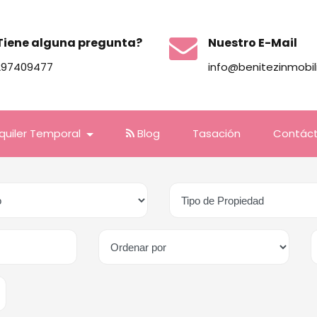
Tiene alguna pregunta?
Nuestro E-Mail
297409477
info@benitezinmobil
lquiler Temporal
Blog
Tasación
Contác