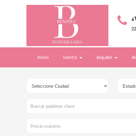
¿
2
Inicio
Venta
Alquiler
A