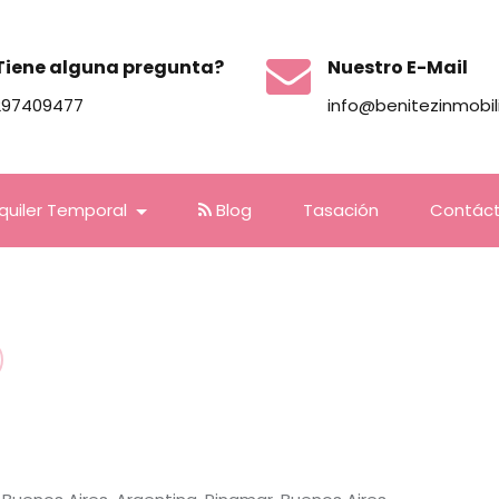
Tiene alguna pregunta?
Nuestro E-Mail
297409477
info@benitezinmobil
lquiler Temporal
Blog
Tasación
Contác