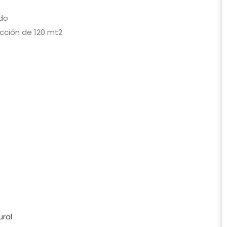
ado
ucción de 120 mt2
ral