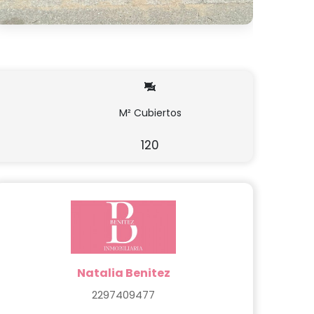
M² Cubiertos
120
Natalia Benitez
2297409477