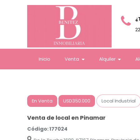
¿
2
Inicio
Venta
Alquiler
A
En Venta
USD350.000
Local Industrial
Venta de local en Pinamar
Código: 177024